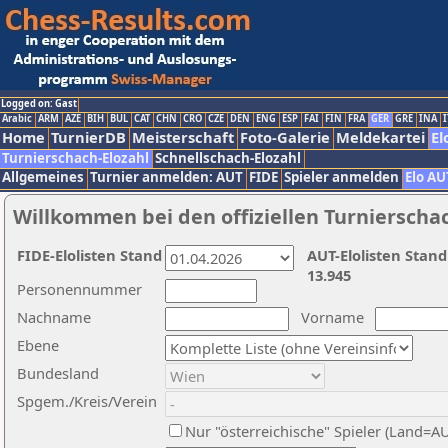
Logged on: Gast
Arabic
ARM
AZE
BIH
BUL
CAT
CHN
CRO
CZE
DEN
ENG
ESP
FAI
FIN
FRA
GER
GRE
INA
I
Home
TurnierDB
Meisterschaft
Foto-Galerie
Meldekartei
El
Turnierschach-Elozahl
Schnellschach-Elozahl
Allgemeines
Turnier anmelden: AUT
FIDE
Spieler anmelden
Elo AU
Willkommen bei den offiziellen Turnierscha
FIDE-Elolisten Stand
AUT-Elolisten Stand
13.945
Personennummer
Nachname
Vorname
Ebene
Bundesland
Spgem./Kreis/Verein
Nur "österreichische" Spieler (Land=A