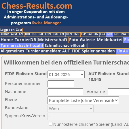
Logged on: Gast
Arabic
ARM
AZE
BIH
BUL
CAT
CHN
CRO
CZE
DEN
ENG
ESP
FAI
FIN
FRA
GER
GRE
INA
I
Home
TurnierDB
Meisterschaft
Foto-Galerie
Meldekartei
El
Turnierschach-Elozahl
Schnellschach-Elozahl
Allgemeines
Turnier anmelden: AUT
FIDE
Spieler anmelden
Elo AU
Willkommen bei den offiziellen Turnierscha
FIDE-Elolisten Stand
AUT-Elolisten Stand
13.945
Personennummer
Nachname
Vorname
Ebene
Bundesland
Spgem./Kreis/Verein
Nur "österreichische" Spieler (Land=A