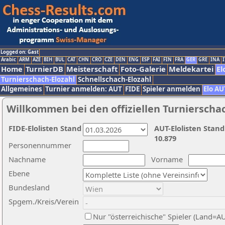
Logged on: Gast
Arabic
ARM
AZE
BIH
BUL
CAT
CHN
CRO
CZE
DEN
ENG
ESP
FAI
FIN
FRA
GER
GRE
INA
I
Home
TurnierDB
Meisterschaft
Foto-Galerie
Meldekartei
El
Turnierschach-Elozahl
Schnellschach-Elozahl
Allgemeines
Turnier anmelden: AUT
FIDE
Spieler anmelden
Elo AU
Willkommen bei den offiziellen Turnierscha
FIDE-Elolisten Stand
AUT-Elolisten Stand
10.879
Personennummer
Nachname
Vorname
Ebene
Bundesland
Spgem./Kreis/Verein
Nur "österreichische" Spieler (Land=A