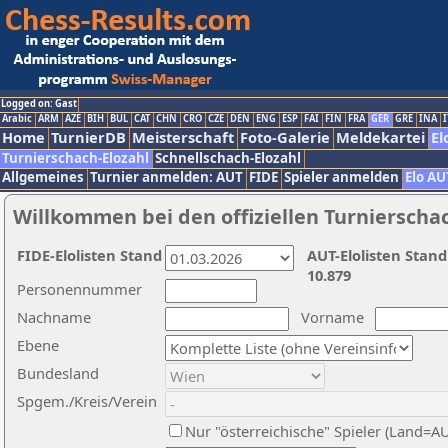
Logged on: Gast
Arabic
ARM
AZE
BIH
BUL
CAT
CHN
CRO
CZE
DEN
ENG
ESP
FAI
FIN
FRA
GER
GRE
INA
I
Home
TurnierDB
Meisterschaft
Foto-Galerie
Meldekartei
El
Turnierschach-Elozahl
Schnellschach-Elozahl
Allgemeines
Turnier anmelden: AUT
FIDE
Spieler anmelden
Elo AU
Willkommen bei den offiziellen Turnierscha
FIDE-Elolisten Stand
AUT-Elolisten Stand
10.879
Personennummer
Nachname
Vorname
Ebene
Bundesland
Spgem./Kreis/Verein
Nur "österreichische" Spieler (Land=A