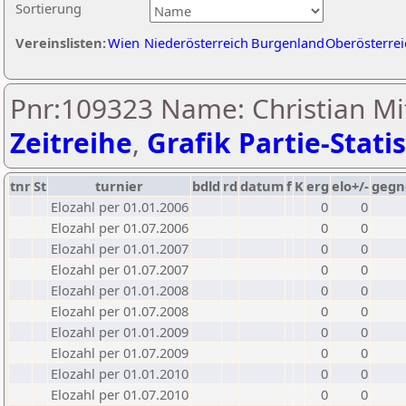
Sortierung
Vereinslisten:
Wien
Niederösterreich
Burgenland
Oberösterrei
Pnr:109323 Name: Christian Mi
Zeitreihe
,
Grafik Partie-Statis
tnr
St
turnier
bdld
rd
datum
f
K
erg
elo+/-
gegn
Elozahl per 01.01.2006
0
0
Elozahl per 01.07.2006
0
0
Elozahl per 01.01.2007
0
0
Elozahl per 01.07.2007
0
0
Elozahl per 01.01.2008
0
0
Elozahl per 01.07.2008
0
0
Elozahl per 01.01.2009
0
0
Elozahl per 01.07.2009
0
0
Elozahl per 01.01.2010
0
0
Elozahl per 01.07.2010
0
0