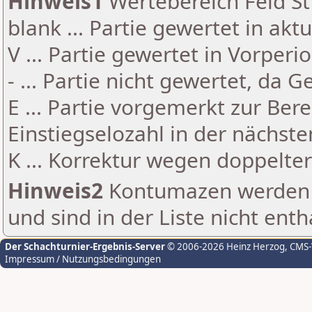
Hinweis1
Wertebereich Feld St 
blank ... Partie gewertet in akt
V ... Partie gewertet in Vorperi
- ... Partie nicht gewertet, da 
E ... Partie vorgemerkt zur Be
Einstiegselozahl in der nächst
K ... Korrektur wegen doppelt
Hinweis2
Kontumazen werden g
und sind in der Liste nicht enth
Der Schachturnier-Ergebnis-Server
© 2006-2026 Heinz Herzog
, CMS
Impressum / Nutzungsbedingungen