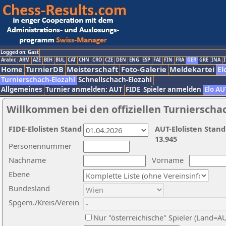
Logged on: Gast
Arabic
ARM
AZE
BIH
BUL
CAT
CHN
CRO
CZE
DEN
ENG
ESP
FAI
FIN
FRA
GER
GRE
INA
I
Home
TurnierDB
Meisterschaft
Foto-Galerie
Meldekartei
El
Turnierschach-Elozahl
Schnellschach-Elozahl
Allgemeines
Turnier anmelden: AUT
FIDE
Spieler anmelden
Elo AU
Willkommen bei den offiziellen Turnierscha
FIDE-Elolisten Stand
AUT-Elolisten Stand
13.945
Personennummer
Nachname
Vorname
Ebene
Bundesland
Spgem./Kreis/Verein
Nur "österreichische" Spieler (Land=A