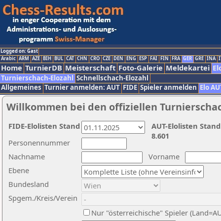
Logged on: Gast
Arabic
ARM
AZE
BIH
BUL
CAT
CHN
CRO
CZE
DEN
ENG
ESP
FAI
FIN
FRA
GER
GRE
INA
I
Home
TurnierDB
Meisterschaft
Foto-Galerie
Meldekartei
El
Turnierschach-Elozahl
Schnellschach-Elozahl
Allgemeines
Turnier anmelden: AUT
FIDE
Spieler anmelden
Elo AU
Willkommen bei den offiziellen Turnierscha
FIDE-Elolisten Stand
AUT-Elolisten Stand
8.601
Personennummer
Nachname
Vorname
Ebene
Bundesland
Spgem./Kreis/Verein
Nur "österreichische" Spieler (Land=A