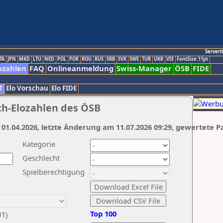
Servert
TA
JPN
MKD
LTU
NED
POL
POR
ROU
RUS
SRB
SVK
SWE
TUR
UKR
VIE
FontSize:11pt
ozahlen
FAQ
Onlineanmeldung
Swiss-Manager
ÖSB
FIDE
T
Elo Vorschau
Elo FIDE
ch-Elozahlen des ÖSB
 01.04.2026, letzte Änderung am 11.07.2026 09:29, gewertete P
Kategorie
Geschlecht
Spielberechtigung
Top 100
UT)