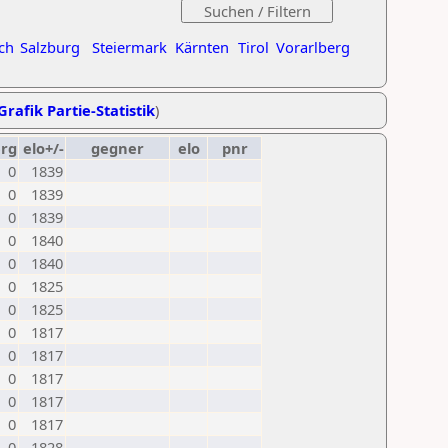
ch
Salzburg
Steiermark
Kärnten
Tirol
Vorarlberg
Grafik Partie-Statistik
)
erg
elo+/-
gegner
elo
pnr
0
1839
0
1839
0
1839
0
1840
0
1840
0
1825
0
1825
0
1817
0
1817
0
1817
0
1817
0
1817
0
1828