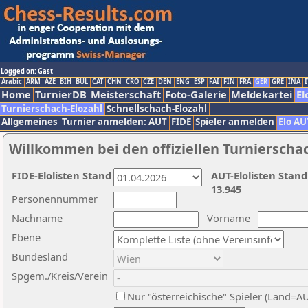
Logged on: Gast
Arabic
ARM
AZE
BIH
BUL
CAT
CHN
CRO
CZE
DEN
ENG
ESP
FAI
FIN
FRA
GER
GRE
INA
I
Home
TurnierDB
Meisterschaft
Foto-Galerie
Meldekartei
El
Turnierschach-Elozahl
Schnellschach-Elozahl
Allgemeines
Turnier anmelden: AUT
FIDE
Spieler anmelden
Elo AU
Willkommen bei den offiziellen Turnierscha
FIDE-Elolisten Stand
AUT-Elolisten Stand
13.945
Personennummer
Nachname
Vorname
Ebene
Bundesland
Spgem./Kreis/Verein
Nur "österreichische" Spieler (Land=A