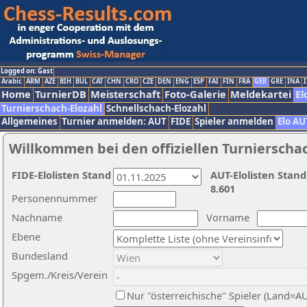
Logged on: Gast
Arabic
ARM
AZE
BIH
BUL
CAT
CHN
CRO
CZE
DEN
ENG
ESP
FAI
FIN
FRA
GER
GRE
INA
I
Home
TurnierDB
Meisterschaft
Foto-Galerie
Meldekartei
El
Turnierschach-Elozahl
Schnellschach-Elozahl
Allgemeines
Turnier anmelden: AUT
FIDE
Spieler anmelden
Elo AU
Willkommen bei den offiziellen Turnierscha
FIDE-Elolisten Stand
AUT-Elolisten Stand
8.601
Personennummer
Nachname
Vorname
Ebene
Bundesland
Spgem./Kreis/Verein
Nur "österreichische" Spieler (Land=A