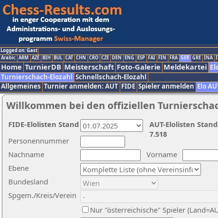
Logged on: Gast
Arabic
ARM
AZE
BIH
BUL
CAT
CHN
CRO
CZE
DEN
ENG
ESP
FAI
FIN
FRA
GER
GRE
INA
I
Home
TurnierDB
Meisterschaft
Foto-Galerie
Meldekartei
El
Turnierschach-Elozahl
Schnellschach-Elozahl
Allgemeines
Turnier anmelden: AUT
FIDE
Spieler anmelden
Elo AU
Willkommen bei den offiziellen Turnierscha
FIDE-Elolisten Stand
AUT-Elolisten Stand
7.518
Personennummer
Nachname
Vorname
Ebene
Bundesland
Spgem./Kreis/Verein
Nur "österreichische" Spieler (Land=A