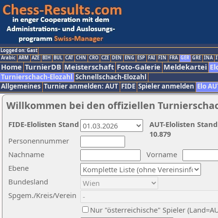
Logged on: Gast
Arabic
ARM
AZE
BIH
BUL
CAT
CHN
CRO
CZE
DEN
ENG
ESP
FAI
FIN
FRA
GER
GRE
INA
I
Home
TurnierDB
Meisterschaft
Foto-Galerie
Meldekartei
El
Turnierschach-Elozahl
Schnellschach-Elozahl
Allgemeines
Turnier anmelden: AUT
FIDE
Spieler anmelden
Elo AU
Willkommen bei den offiziellen Turnierscha
FIDE-Elolisten Stand
AUT-Elolisten Stand
10.879
Personennummer
Nachname
Vorname
Ebene
Bundesland
Spgem./Kreis/Verein
Nur "österreichische" Spieler (Land=A