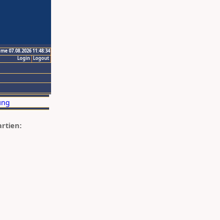
ime 07.08.2026 11:48:34
Login
Logout
artien: