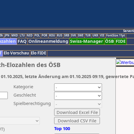
Servert
TA
JPN
MKD
LTU
NED
POL
POR
ROU
RUS
SRB
SVK
SWE
TUR
UKR
VIE
FontSize:11pt
ozahlen
FAQ
Onlineanmeldung
Swiss-Manager
ÖSB
FIDE
T
Elo Vorschau
Elo FIDE
ch-Elozahlen des ÖSB
 01.10.2025, letzte Änderung am 01.10.2025 09:19, gewertete P
Kategorie
Geschlecht
Spielberechtigung
Top 100
UT)