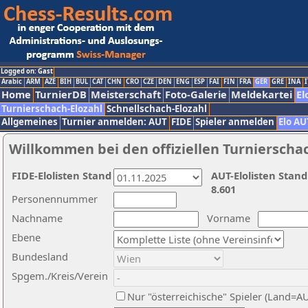
Logged on: Gast
Arabic
ARM
AZE
BIH
BUL
CAT
CHN
CRO
CZE
DEN
ENG
ESP
FAI
FIN
FRA
GER
GRE
INA
I
Home
TurnierDB
Meisterschaft
Foto-Galerie
Meldekartei
El
Turnierschach-Elozahl
Schnellschach-Elozahl
Allgemeines
Turnier anmelden: AUT
FIDE
Spieler anmelden
Elo AU
Willkommen bei den offiziellen Turnierscha
FIDE-Elolisten Stand
AUT-Elolisten Stand
8.601
Personennummer
Nachname
Vorname
Ebene
Bundesland
Spgem./Kreis/Verein
Nur "österreichische" Spieler (Land=A