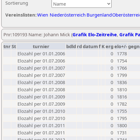
Sortierung
Vereinslisten:
Wien
Niederösterreich
Burgenland
Oberösterrei
Pnr:109193 Name: Johann Mick (
Grafik Elo-Zeitreihe
,
Grafik Pa
tnr
St
turnier
bdld
rd
datum
f
K
erg
elo+/-
gegn
Elozahl per 01.01.2006
0
1778
Elozahl per 01.07.2006
0
1754
Elozahl per 01.01.2007
0
1766
Elozahl per 01.07.2007
0
1799
Elozahl per 01.01.2008
0
1836
Elozahl per 01.07.2008
0
1810
Elozahl per 01.01.2009
0
1816
Elozahl per 01.07.2009
0
1782
Elozahl per 01.01.2010
0
1755
Elozahl per 01.07.2010
0
1795
Elozahl per 01.01.2011
0
1800
Elozahl per 01.07.2011
0
1731
Elozahl per 01.01.2012
0
1744