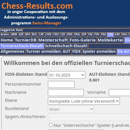
Logged on: Gast
Arabic
ARM
AZE
BIH
BUL
CAT
CHN
CRO
CZE
DEN
ENG
ESP
FAI
FIN
FRA
GER
GRE
INA
I
Home
TurnierDB
Meisterschaft
Foto-Galerie
Meldekartei
El
Turnierschach-Elozahl
Schnellschach-Elozahl
Allgemeines
Turnier anmelden: AUT
FIDE
Spieler anmelden
Elo AU
Willkommen bei den offiziellen Turnierscha
FIDE-Elolisten Stand
AUT-Elolisten Stand
8.601
Personennummer
Nachname
Vorname
Ebene
Bundesland
Spgem./Kreis/Verein
Nur "österreichische" Spieler (Land=A