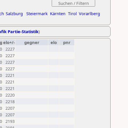
ch
Salzburg
Steiermark
Kärnten
Tirol
Vorarlberg
fik Partie-Statistik
)
g
elo+/-
gegner
elo
pnr
0
2227
0
2227
0
2227
0
2227
0
2221
0
2221
0
2221
0
2220
0
2218
0
2207
0
2207
0
2193
0
2191