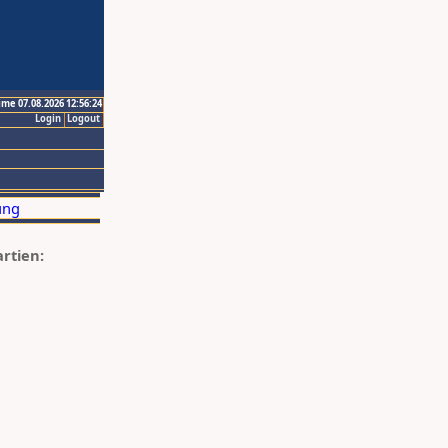
ime 07.08.2026 12:56:24
Login
Logout
artien: