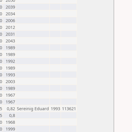
0
2050
0
2039
0
2034
0
2006
0
2012
0
2031
0
2043
0
1989
0
1989
0
1992
0
1989
0
1993
0
2003
0
1989
0
1967
0
1967
,5
0,82
Sereinig Eduard
1993
113621
,5
0,8
0
1968
0
1999