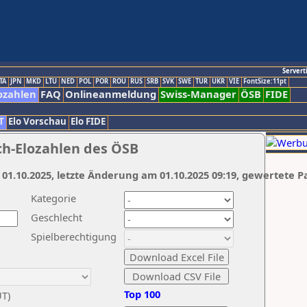
Servert
TA
JPN
MKD
LTU
NED
POL
POR
ROU
RUS
SRB
SVK
SWE
TUR
UKR
VIE
FontSize:11pt
ozahlen
FAQ
Onlineanmeldung
Swiss-Manager
ÖSB
FIDE
T
Elo Vorschau
Elo FIDE
ch-Elozahlen des ÖSB
 01.10.2025, letzte Änderung am 01.10.2025 09:19, gewertete P
Kategorie
Geschlecht
Spielberechtigung
Top 100
UT)