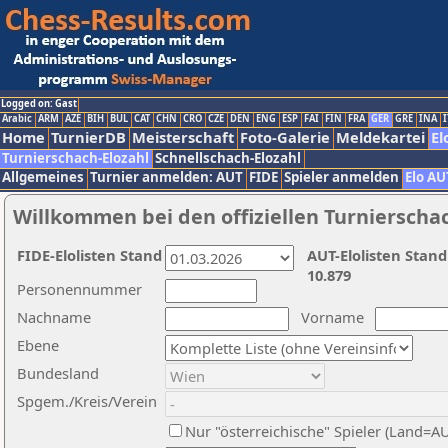
Logged on: Gast
Arabic
ARM
AZE
BIH
BUL
CAT
CHN
CRO
CZE
DEN
ENG
ESP
FAI
FIN
FRA
GER
GRE
INA
I
Home
TurnierDB
Meisterschaft
Foto-Galerie
Meldekartei
El
Turnierschach-Elozahl
Schnellschach-Elozahl
Allgemeines
Turnier anmelden: AUT
FIDE
Spieler anmelden
Elo AU
Willkommen bei den offiziellen Turnierscha
FIDE-Elolisten Stand
AUT-Elolisten Stand
10.879
Personennummer
Nachname
Vorname
Ebene
Bundesland
Spgem./Kreis/Verein
Nur "österreichische" Spieler (Land=A