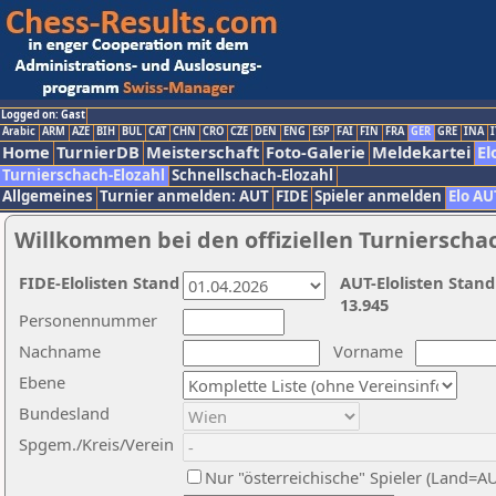
Logged on: Gast
Arabic
ARM
AZE
BIH
BUL
CAT
CHN
CRO
CZE
DEN
ENG
ESP
FAI
FIN
FRA
GER
GRE
INA
I
Home
TurnierDB
Meisterschaft
Foto-Galerie
Meldekartei
El
Turnierschach-Elozahl
Schnellschach-Elozahl
Allgemeines
Turnier anmelden: AUT
FIDE
Spieler anmelden
Elo AU
Willkommen bei den offiziellen Turnierscha
FIDE-Elolisten Stand
AUT-Elolisten Stand
13.945
Personennummer
Nachname
Vorname
Ebene
Bundesland
Spgem./Kreis/Verein
Nur "österreichische" Spieler (Land=A