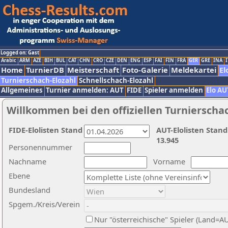
Logged on: Gast
Arabic
ARM
AZE
BIH
BUL
CAT
CHN
CRO
CZE
DEN
ENG
ESP
FAI
FIN
FRA
GER
GRE
INA
I
Home
TurnierDB
Meisterschaft
Foto-Galerie
Meldekartei
El
Turnierschach-Elozahl
Schnellschach-Elozahl
Allgemeines
Turnier anmelden: AUT
FIDE
Spieler anmelden
Elo AU
Willkommen bei den offiziellen Turnierscha
FIDE-Elolisten Stand
AUT-Elolisten Stand
13.945
Personennummer
Nachname
Vorname
Ebene
Bundesland
Spgem./Kreis/Verein
Nur "österreichische" Spieler (Land=A