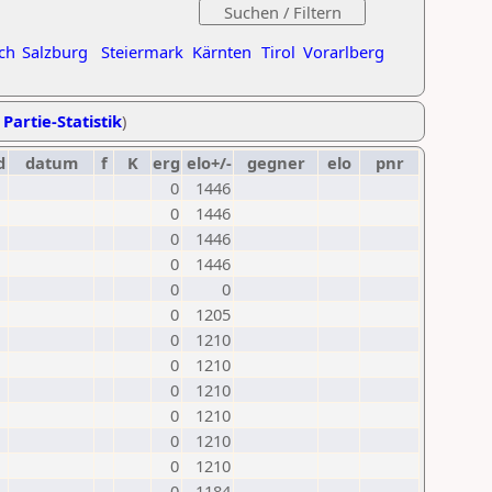
ch
Salzburg
Steiermark
Kärnten
Tirol
Vorarlberg
 Partie-Statistik
)
d
datum
f
K
erg
elo+/-
gegner
elo
pnr
0
1446
0
1446
0
1446
0
1446
0
0
0
1205
0
1210
0
1210
0
1210
0
1210
0
1210
0
1210
0
1184