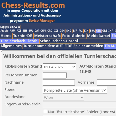
Logged on: Gast
Arabic
ARM
AZE
BIH
BUL
CAT
CHN
CRO
CZE
DEN
ENG
ESP
FAI
FIN
FRA
GER
GRE
INA
I
Home
TurnierDB
Meisterschaft
Foto-Galerie
Meldekartei
El
Turnierschach-Elozahl
Schnellschach-Elozahl
Allgemeines
Turnier anmelden: AUT
FIDE
Spieler anmelden
Elo AU
Willkommen bei den offiziellen Turnierscha
FIDE-Elolisten Stand
AUT-Elolisten Stand
13.945
Personennummer
Nachname
Vorname
Ebene
Bundesland
Spgem./Kreis/Verein
Nur "österreichische" Spieler (Land=A