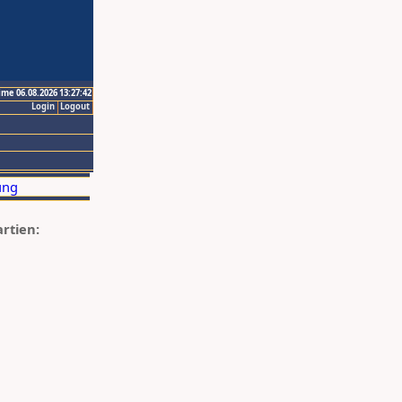
ime 06.08.2026 13:27:42
Login
Logout
artien: