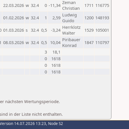
Zeman
22.03.2026
w
32.4
0
-11,34
1711
116775
Christian
Ludwig
01.02.2026
w
32.4
1
2,59
1200
148193
Guido
Herrklotz
0
01.03.2026
s
32.4
0,5
-3,24
1529
105001
Walter
Piribauer
1
08.03.2026
w
32.4
0,5
10,04
1847
110797
Konrad
3
18,1
0
1618
0
1618
0
1618
 der nächsten Wertungsperiode.
d in der Liste nicht enthalten.
-Version 14.07.2026 13:23, Node S2