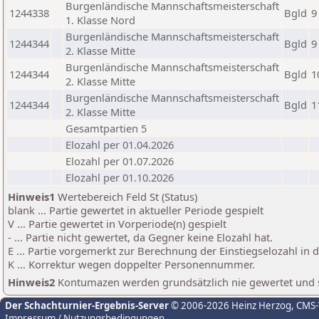
Burgenländische Mannschaftsmeisterschaft
1244338
Bgld
9
1. Klasse Nord
Burgenländische Mannschaftsmeisterschaft
1244344
Bgld
9
2. Klasse Mitte
Burgenländische Mannschaftsmeisterschaft
1244344
Bgld
1
2. Klasse Mitte
Burgenländische Mannschaftsmeisterschaft
1244344
Bgld
1
2. Klasse Mitte
Gesamtpartien 5
Elozahl per 01.04.2026
Elozahl per 01.07.2026
Elozahl per 01.10.2026
Hinweis1
Wertebereich Feld St (Status)
blank ... Partie gewertet in aktueller Periode gespielt
V ... Partie gewertet in Vorperiode(n) gespielt
- ... Partie nicht gewertet, da Gegner keine Elozahl hat.
E ... Partie vorgemerkt zur Berechnung der Einstiegselozahl in
K ... Korrektur wegen doppelter Personennummer.
Hinweis2
Kontumazen werden grundsätzlich nie gewertet und sin
Der Schachturnier-Ergebnis-Server
© 2006-2026 Heinz Herzog
, CMS
Impressum / Nutzungsbedingungen