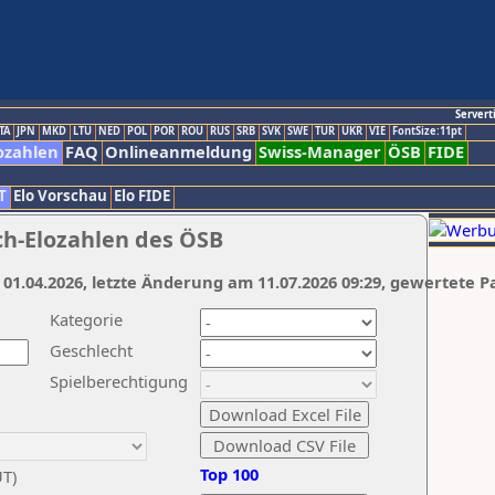
Servert
TA
JPN
MKD
LTU
NED
POL
POR
ROU
RUS
SRB
SVK
SWE
TUR
UKR
VIE
FontSize:11pt
ozahlen
FAQ
Onlineanmeldung
Swiss-Manager
ÖSB
FIDE
T
Elo Vorschau
Elo FIDE
ch-Elozahlen des ÖSB
 01.04.2026, letzte Änderung am 11.07.2026 09:29, gewertete P
Kategorie
Geschlecht
Spielberechtigung
Top 100
UT)