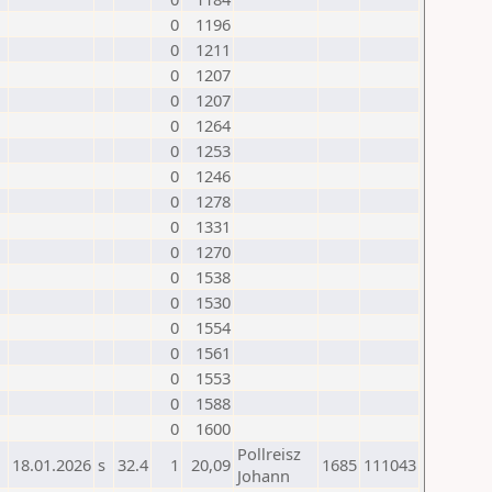
0
1196
0
1211
0
1207
0
1207
0
1264
0
1253
0
1246
0
1278
0
1331
0
1270
0
1538
0
1530
0
1554
0
1561
0
1553
0
1588
0
1600
Pollreisz
18.01.2026
s
32.4
1
20,09
1685
111043
Johann