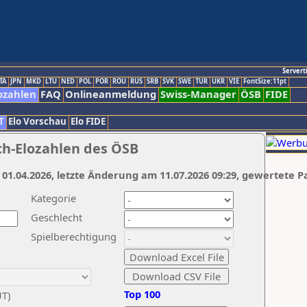
Servert
TA
JPN
MKD
LTU
NED
POL
POR
ROU
RUS
SRB
SVK
SWE
TUR
UKR
VIE
FontSize:11pt
ozahlen
FAQ
Onlineanmeldung
Swiss-Manager
ÖSB
FIDE
T
Elo Vorschau
Elo FIDE
ch-Elozahlen des ÖSB
 01.04.2026, letzte Änderung am 11.07.2026 09:29, gewertete P
Kategorie
Geschlecht
Spielberechtigung
Top 100
UT)