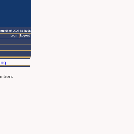
ime 08.08.2026 14:58:08
Login
Logout
artien: