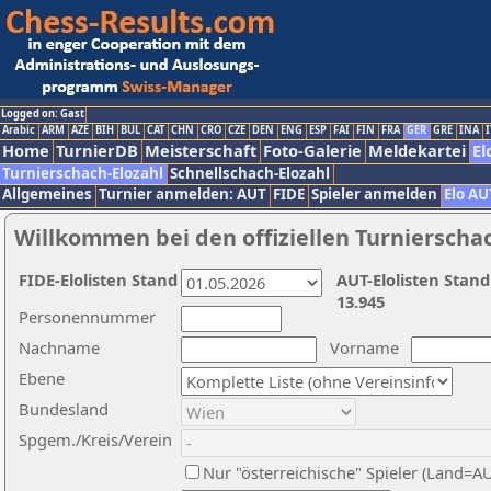
Logged on: Gast
Arabic
ARM
AZE
BIH
BUL
CAT
CHN
CRO
CZE
DEN
ENG
ESP
FAI
FIN
FRA
GER
GRE
INA
I
Home
TurnierDB
Meisterschaft
Foto-Galerie
Meldekartei
El
Turnierschach-Elozahl
Schnellschach-Elozahl
Allgemeines
Turnier anmelden: AUT
FIDE
Spieler anmelden
Elo AU
Willkommen bei den offiziellen Turnierscha
FIDE-Elolisten Stand
AUT-Elolisten Stand
13.945
Personennummer
Nachname
Vorname
Ebene
Bundesland
Spgem./Kreis/Verein
Nur "österreichische" Spieler (Land=A