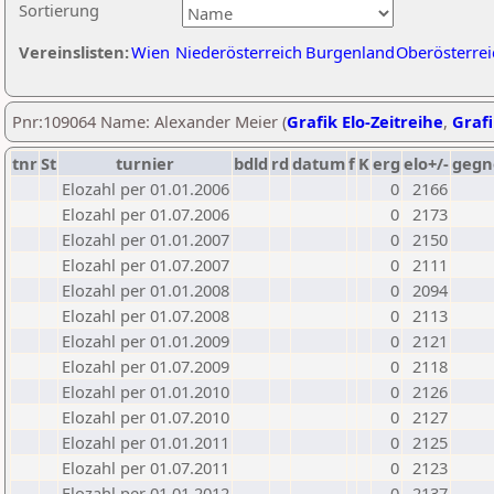
Sortierung
Vereinslisten:
Wien
Niederösterreich
Burgenland
Oberösterrei
Pnr:109064 Name: Alexander Meier (
Grafik Elo-Zeitreihe
,
Grafi
tnr
St
turnier
bdld
rd
datum
f
K
erg
elo+/-
gegn
Elozahl per 01.01.2006
0
2166
Elozahl per 01.07.2006
0
2173
Elozahl per 01.01.2007
0
2150
Elozahl per 01.07.2007
0
2111
Elozahl per 01.01.2008
0
2094
Elozahl per 01.07.2008
0
2113
Elozahl per 01.01.2009
0
2121
Elozahl per 01.07.2009
0
2118
Elozahl per 01.01.2010
0
2126
Elozahl per 01.07.2010
0
2127
Elozahl per 01.01.2011
0
2125
Elozahl per 01.07.2011
0
2123
Elozahl per 01.01.2012
0
2137