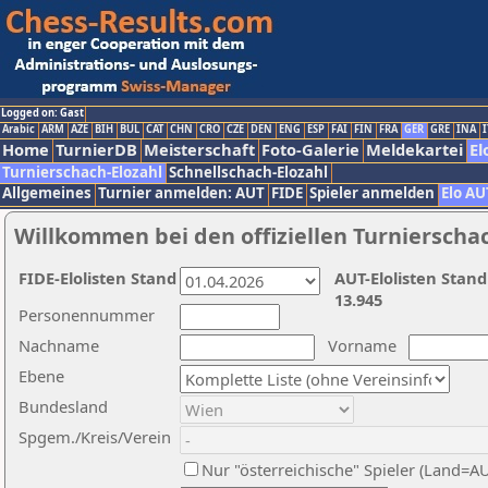
Logged on: Gast
Arabic
ARM
AZE
BIH
BUL
CAT
CHN
CRO
CZE
DEN
ENG
ESP
FAI
FIN
FRA
GER
GRE
INA
I
Home
TurnierDB
Meisterschaft
Foto-Galerie
Meldekartei
El
Turnierschach-Elozahl
Schnellschach-Elozahl
Allgemeines
Turnier anmelden: AUT
FIDE
Spieler anmelden
Elo AU
Willkommen bei den offiziellen Turnierscha
FIDE-Elolisten Stand
AUT-Elolisten Stand
13.945
Personennummer
Nachname
Vorname
Ebene
Bundesland
Spgem./Kreis/Verein
Nur "österreichische" Spieler (Land=A