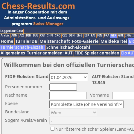
Logged on: Gast
Arabic
ARM
AZE
BIH
BUL
CAT
CHN
CRO
CZE
DEN
ENG
ESP
FAI
FIN
FRA
GER
GRE
INA
I
Home
TurnierDB
Meisterschaft
Foto-Galerie
Meldekartei
El
Turnierschach-Elozahl
Schnellschach-Elozahl
Allgemeines
Turnier anmelden: AUT
FIDE
Spieler anmelden
Elo AU
Willkommen bei den offiziellen Turnierscha
FIDE-Elolisten Stand
AUT-Elolisten Stand
13.945
Personennummer
Nachname
Vorname
Ebene
Bundesland
Spgem./Kreis/Verein
Nur "österreichische" Spieler (Land=A