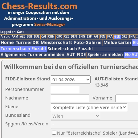
Logged on: Gast
Arabic
ARM
AZE
BIH
BUL
CAT
CHN
CRO
CZE
DEN
ENG
ESP
FAI
FIN
FRA
GER
GRE
INA
I
Home
TurnierDB
Meisterschaft
Foto-Galerie
Meldekartei
El
Turnierschach-Elozahl
Schnellschach-Elozahl
Allgemeines
Turnier anmelden: AUT
FIDE
Spieler anmelden
Elo AU
Willkommen bei den offiziellen Turnierscha
FIDE-Elolisten Stand
AUT-Elolisten Stand
13.945
Personennummer
Nachname
Vorname
Ebene
Bundesland
Spgem./Kreis/Verein
Nur "österreichische" Spieler (Land=A