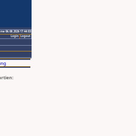
ime 06.08.2026 17:44:03
Login
Logout
artien: