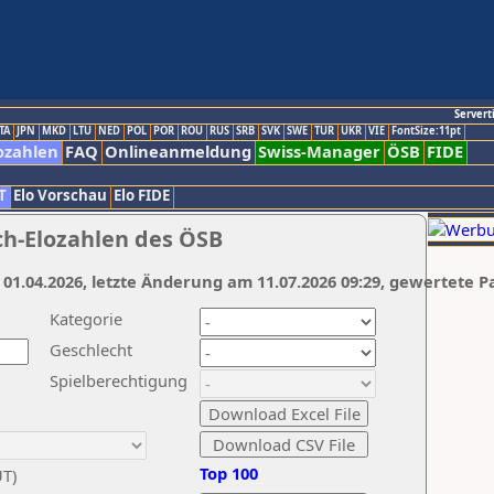
Servert
TA
JPN
MKD
LTU
NED
POL
POR
ROU
RUS
SRB
SVK
SWE
TUR
UKR
VIE
FontSize:11pt
ozahlen
FAQ
Onlineanmeldung
Swiss-Manager
ÖSB
FIDE
T
Elo Vorschau
Elo FIDE
ch-Elozahlen des ÖSB
 01.04.2026, letzte Änderung am 11.07.2026 09:29, gewertete P
Kategorie
Geschlecht
Spielberechtigung
Top 100
UT)