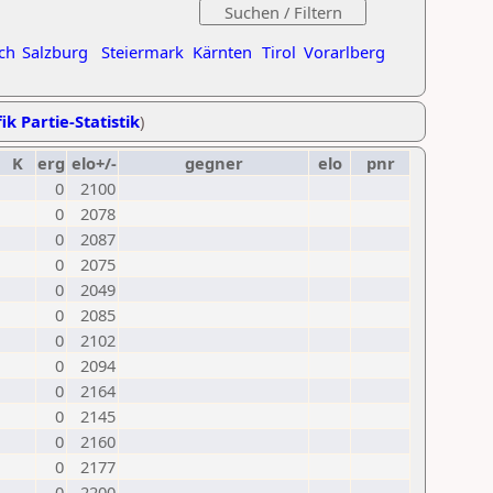
ch
Salzburg
Steiermark
Kärnten
Tirol
Vorarlberg
ik Partie-Statistik
)
K
erg
elo+/-
gegner
elo
pnr
0
2100
0
2078
0
2087
0
2075
0
2049
0
2085
0
2102
0
2094
0
2164
0
2145
0
2160
0
2177
0
2200