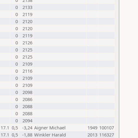
0
2138
0
2133
0
2119
0
2120
0
2120
0
2119
0
2126
0
2125
0
2125
0
2109
0
2116
0
2109
0
2109
0
2098
0
2086
0
2088
0
2088
0
2094
17.1
0,5
-3,24
Aigner Michael
1949
100107
17.1
0,5
-1,88
Winkler Harald
2013
116327