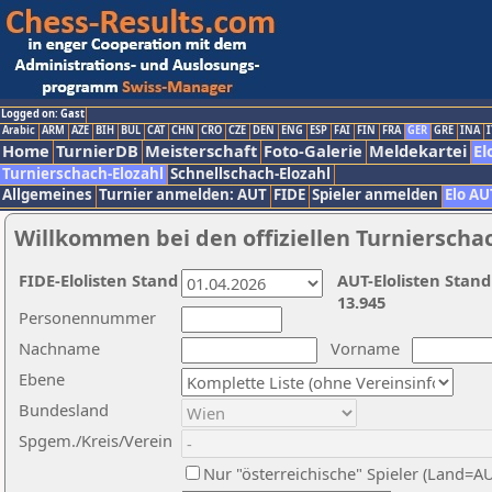
Logged on: Gast
Arabic
ARM
AZE
BIH
BUL
CAT
CHN
CRO
CZE
DEN
ENG
ESP
FAI
FIN
FRA
GER
GRE
INA
I
Home
TurnierDB
Meisterschaft
Foto-Galerie
Meldekartei
El
Turnierschach-Elozahl
Schnellschach-Elozahl
Allgemeines
Turnier anmelden: AUT
FIDE
Spieler anmelden
Elo AU
Willkommen bei den offiziellen Turnierscha
FIDE-Elolisten Stand
AUT-Elolisten Stand
13.945
Personennummer
Nachname
Vorname
Ebene
Bundesland
Spgem./Kreis/Verein
Nur "österreichische" Spieler (Land=A