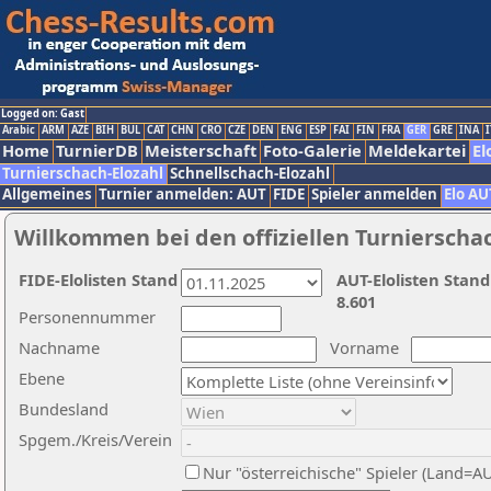
Logged on: Gast
Arabic
ARM
AZE
BIH
BUL
CAT
CHN
CRO
CZE
DEN
ENG
ESP
FAI
FIN
FRA
GER
GRE
INA
I
Home
TurnierDB
Meisterschaft
Foto-Galerie
Meldekartei
El
Turnierschach-Elozahl
Schnellschach-Elozahl
Allgemeines
Turnier anmelden: AUT
FIDE
Spieler anmelden
Elo AU
Willkommen bei den offiziellen Turnierscha
FIDE-Elolisten Stand
AUT-Elolisten Stand
8.601
Personennummer
Nachname
Vorname
Ebene
Bundesland
Spgem./Kreis/Verein
Nur "österreichische" Spieler (Land=A