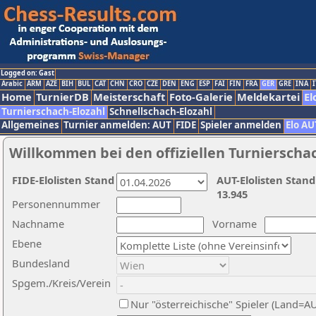
Logged on: Gast
Arabic
ARM
AZE
BIH
BUL
CAT
CHN
CRO
CZE
DEN
ENG
ESP
FAI
FIN
FRA
GER
GRE
INA
I
Home
TurnierDB
Meisterschaft
Foto-Galerie
Meldekartei
El
Turnierschach-Elozahl
Schnellschach-Elozahl
Allgemeines
Turnier anmelden: AUT
FIDE
Spieler anmelden
Elo AU
Willkommen bei den offiziellen Turnierscha
FIDE-Elolisten Stand
AUT-Elolisten Stand
13.945
Personennummer
Nachname
Vorname
Ebene
Bundesland
Spgem./Kreis/Verein
Nur "österreichische" Spieler (Land=A