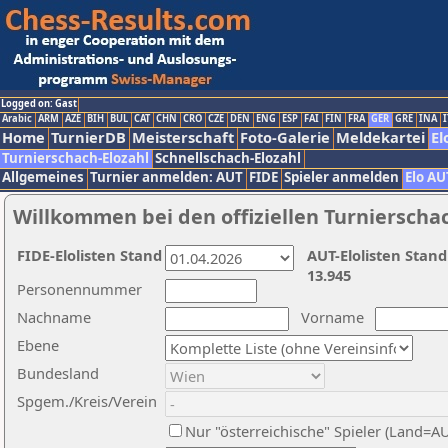
Logged on: Gast
Arabic
ARM
AZE
BIH
BUL
CAT
CHN
CRO
CZE
DEN
ENG
ESP
FAI
FIN
FRA
GER
GRE
INA
I
Home
TurnierDB
Meisterschaft
Foto-Galerie
Meldekartei
El
Turnierschach-Elozahl
Schnellschach-Elozahl
Allgemeines
Turnier anmelden: AUT
FIDE
Spieler anmelden
Elo AU
Willkommen bei den offiziellen Turnierscha
FIDE-Elolisten Stand
AUT-Elolisten Stand
13.945
Personennummer
Nachname
Vorname
Ebene
Bundesland
Spgem./Kreis/Verein
Nur "österreichische" Spieler (Land=A