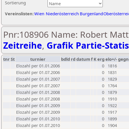
Sortierung
Vereinslisten:
Wien
Niederösterreich
Burgenland
Oberösterrei
Pnr:108906 Name: Robert Matt
Zeitreihe
,
Grafik Partie-Statis
tnr
St
turnier
bdld
rd
datum
f
K
erg
elo+/-
gegn
Elozahl per 01.01.2006
0
1816
Elozahl per 01.07.2006
0
1831
Elozahl per 01.01.2007
0
1829
Elozahl per 01.07.2007
0
1764
Elozahl per 01.01.2008
0
1879
Elozahl per 01.07.2008
0
1910
Elozahl per 01.01.2009
0
1922
Elozahl per 01.07.2009
0
1917
Elozahl per 01.01.2010
0
1899
Elozahl per 01.07.2010
0
1904