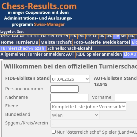
Logged on: Gast
Arabic
ARM
AZE
BIH
BUL
CAT
CHN
CRO
CZE
DEN
ENG
ESP
FAI
FIN
FRA
GER
GRE
INA
I
Home
TurnierDB
Meisterschaft
Foto-Galerie
Meldekartei
El
Turnierschach-Elozahl
Schnellschach-Elozahl
Allgemeines
Turnier anmelden: AUT
FIDE
Spieler anmelden
Elo AU
Willkommen bei den offiziellen Turnierscha
FIDE-Elolisten Stand
AUT-Elolisten Stand
13.945
Personennummer
Nachname
Vorname
Ebene
Bundesland
Spgem./Kreis/Verein
Nur "österreichische" Spieler (Land=A