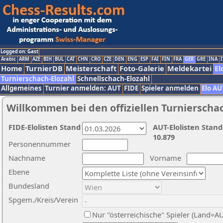
Logged on: Gast
Arabic
ARM
AZE
BIH
BUL
CAT
CHN
CRO
CZE
DEN
ENG
ESP
FAI
FIN
FRA
GER
GRE
INA
I
Home
TurnierDB
Meisterschaft
Foto-Galerie
Meldekartei
El
Turnierschach-Elozahl
Schnellschach-Elozahl
Allgemeines
Turnier anmelden: AUT
FIDE
Spieler anmelden
Elo AU
Willkommen bei den offiziellen Turnierscha
FIDE-Elolisten Stand
AUT-Elolisten Stand
10.879
Personennummer
Nachname
Vorname
Ebene
Bundesland
Spgem./Kreis/Verein
Nur "österreichische" Spieler (Land=A