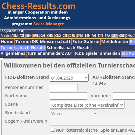
Logged on: Gast
Arabic
ARM
AZE
BIH
BUL
CAT
CHN
CRO
CZE
DEN
ENG
ESP
FAI
FIN
FRA
GER
GRE
INA
I
Home
TurnierDB
Meisterschaft
Foto-Galerie
Meldekartei
El
Turnierschach-Elozahl
Schnellschach-Elozahl
Allgemeines
Turnier anmelden: AUT
FIDE
Spieler anmelden
Elo AU
Willkommen bei den offiziellen Turnierscha
FIDE-Elolisten Stand
AUT-Elolisten Stand
13.945
Personennummer
Nachname
Vorname
Ebene
Bundesland
Spgem./Kreis/Verein
Nur "österreichische" Spieler (Land=A