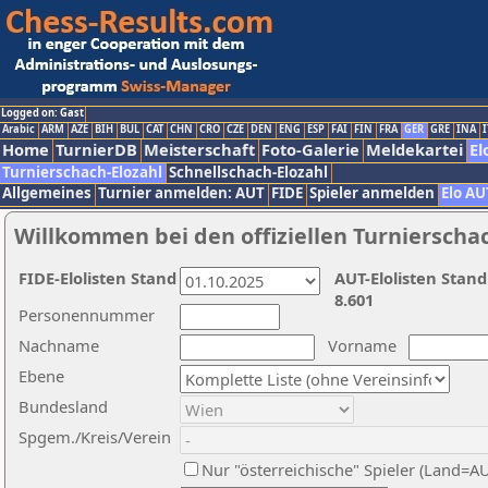
Logged on: Gast
Arabic
ARM
AZE
BIH
BUL
CAT
CHN
CRO
CZE
DEN
ENG
ESP
FAI
FIN
FRA
GER
GRE
INA
I
Home
TurnierDB
Meisterschaft
Foto-Galerie
Meldekartei
El
Turnierschach-Elozahl
Schnellschach-Elozahl
Allgemeines
Turnier anmelden: AUT
FIDE
Spieler anmelden
Elo AU
Willkommen bei den offiziellen Turnierscha
FIDE-Elolisten Stand
AUT-Elolisten Stand
8.601
Personennummer
Nachname
Vorname
Ebene
Bundesland
Spgem./Kreis/Verein
Nur "österreichische" Spieler (Land=A