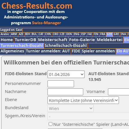
Logged on: Gast
Arabic
ARM
AZE
BIH
BUL
CAT
CHN
CRO
CZE
DEN
ENG
ESP
FAI
FIN
FRA
GER
GRE
INA
I
Home
TurnierDB
Meisterschaft
Foto-Galerie
Meldekartei
El
Turnierschach-Elozahl
Schnellschach-Elozahl
Allgemeines
Turnier anmelden: AUT
FIDE
Spieler anmelden
Elo AU
Willkommen bei den offiziellen Turnierscha
FIDE-Elolisten Stand
AUT-Elolisten Stand
13.945
Personennummer
Nachname
Vorname
Ebene
Bundesland
Spgem./Kreis/Verein
Nur "österreichische" Spieler (Land=A