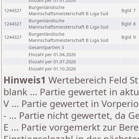
Elozahl per 01.01.2026
Burgenländische
1244327
Bgld
7
Mannschaftsmeisterschaft B Liga Süd
Burgenländische
1244327
Bgld
8
Mannschaftsmeisterschaft B Liga Süd
Burgenländische
1244327
Bgld
9
Mannschaftsmeisterschaft B Liga Süd
Gesamtpartien 3
Elozahl per 01.04.2026
Elozahl per 01.07.2026
Elozahl per 01.10.2026
Hinweis1
Wertebereich Feld St 
blank ... Partie gewertet in akt
V ... Partie gewertet in Vorperi
- ... Partie nicht gewertet, da 
E ... Partie vorgemerkt zur Be
Einstiegselozahl in der nächst