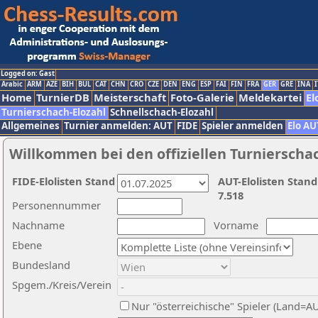
Logged on: Gast
Arabic
ARM
AZE
BIH
BUL
CAT
CHN
CRO
CZE
DEN
ENG
ESP
FAI
FIN
FRA
GER
GRE
INA
I
Home
TurnierDB
Meisterschaft
Foto-Galerie
Meldekartei
El
Turnierschach-Elozahl
Schnellschach-Elozahl
Allgemeines
Turnier anmelden: AUT
FIDE
Spieler anmelden
Elo AU
Willkommen bei den offiziellen Turnierscha
FIDE-Elolisten Stand
AUT-Elolisten Stand
7.518
Personennummer
Nachname
Vorname
Ebene
Bundesland
Spgem./Kreis/Verein
Nur "österreichische" Spieler (Land=A