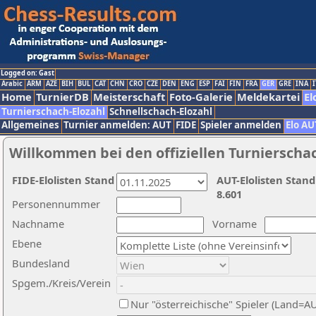
Logged on: Gast
Arabic
ARM
AZE
BIH
BUL
CAT
CHN
CRO
CZE
DEN
ENG
ESP
FAI
FIN
FRA
GER
GRE
INA
I
Home
TurnierDB
Meisterschaft
Foto-Galerie
Meldekartei
El
Turnierschach-Elozahl
Schnellschach-Elozahl
Allgemeines
Turnier anmelden: AUT
FIDE
Spieler anmelden
Elo AU
Willkommen bei den offiziellen Turnierscha
FIDE-Elolisten Stand
AUT-Elolisten Stand
8.601
Personennummer
Nachname
Vorname
Ebene
Bundesland
Spgem./Kreis/Verein
Nur "österreichische" Spieler (Land=A