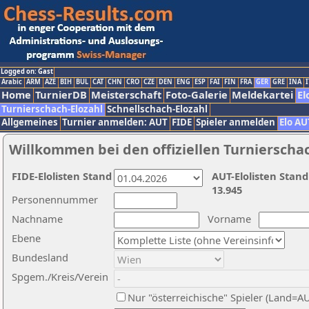
Logged on: Gast
Arabic
ARM
AZE
BIH
BUL
CAT
CHN
CRO
CZE
DEN
ENG
ESP
FAI
FIN
FRA
GER
GRE
INA
I
Home
TurnierDB
Meisterschaft
Foto-Galerie
Meldekartei
El
Turnierschach-Elozahl
Schnellschach-Elozahl
Allgemeines
Turnier anmelden: AUT
FIDE
Spieler anmelden
Elo AU
Willkommen bei den offiziellen Turnierscha
FIDE-Elolisten Stand
AUT-Elolisten Stand
13.945
Personennummer
Nachname
Vorname
Ebene
Bundesland
Spgem./Kreis/Verein
Nur "österreichische" Spieler (Land=A