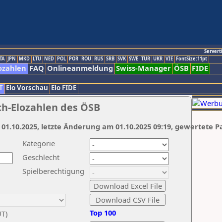
Servert
TA
JPN
MKD
LTU
NED
POL
POR
ROU
RUS
SRB
SVK
SWE
TUR
UKR
VIE
FontSize:11pt
ozahlen
FAQ
Onlineanmeldung
Swiss-Manager
ÖSB
FIDE
T
Elo Vorschau
Elo FIDE
ch-Elozahlen des ÖSB
 01.10.2025, letzte Änderung am 01.10.2025 09:19, gewertete P
Kategorie
Geschlecht
Spielberechtigung
Top 100
UT)