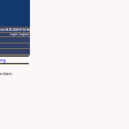
ime 08.08.2026 01:52:44
Login
Logout
artien: