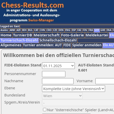
Logged on: Gast
Arabic
ARM
AZE
BIH
BUL
CAT
CHN
CRO
CZE
DEN
ENG
ESP
FAI
FIN
FRA
GER
GRE
INA
I
Home
TurnierDB
Meisterschaft
Foto-Galerie
Meldekartei
El
Turnierschach-Elozahl
Schnellschach-Elozahl
Allgemeines
Turnier anmelden: AUT
FIDE
Spieler anmelden
Elo AU
Willkommen bei den offiziellen Turnierscha
FIDE-Elolisten Stand
AUT-Elolisten Stand
8.601
Personennummer
Nachname
Vorname
Ebene
Bundesland
Spgem./Kreis/Verein
Nur "österreichische" Spieler (Land=A