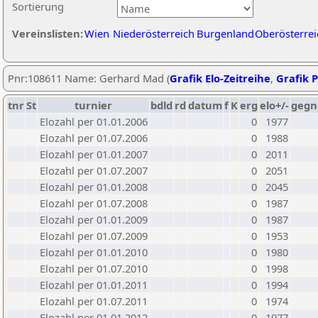
Sortierung
Vereinslisten:
Wien
Niederösterreich
Burgenland
Oberösterrei
Pnr:108611 Name: Gerhard Mad (
Grafik Elo-Zeitreihe
,
Grafik P
tnr
St
turnier
bdld
rd
datum
f
K
erg
elo+/-
gegn
Elozahl per 01.01.2006
0
1977
Elozahl per 01.07.2006
0
1988
Elozahl per 01.01.2007
0
2011
Elozahl per 01.07.2007
0
2051
Elozahl per 01.01.2008
0
2045
Elozahl per 01.07.2008
0
1987
Elozahl per 01.01.2009
0
1987
Elozahl per 01.07.2009
0
1953
Elozahl per 01.01.2010
0
1980
Elozahl per 01.07.2010
0
1998
Elozahl per 01.01.2011
0
1994
Elozahl per 01.07.2011
0
1974
Elozahl per 01.01.2012
0
1977