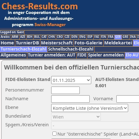
Logged on: Gast
Arabic
ARM
AZE
BIH
BUL
CAT
CHN
CRO
CZE
DEN
ENG
ESP
FAI
FIN
FRA
GER
GRE
INA
I
Home
TurnierDB
Meisterschaft
Foto-Galerie
Meldekartei
El
Turnierschach-Elozahl
Schnellschach-Elozahl
Allgemeines
Turnier anmelden: AUT
FIDE
Spieler anmelden
Elo AU
Willkommen bei den offiziellen Turnierscha
FIDE-Elolisten Stand
AUT-Elolisten Stand
8.601
Personennummer
Nachname
Vorname
Ebene
Bundesland
Spgem./Kreis/Verein
Nur "österreichische" Spieler (Land=A