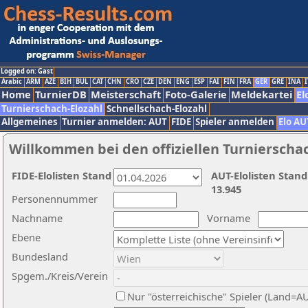
Logged on: Gast
Arabic
ARM
AZE
BIH
BUL
CAT
CHN
CRO
CZE
DEN
ENG
ESP
FAI
FIN
FRA
GER
GRE
INA
I
Home
TurnierDB
Meisterschaft
Foto-Galerie
Meldekartei
El
Turnierschach-Elozahl
Schnellschach-Elozahl
Allgemeines
Turnier anmelden: AUT
FIDE
Spieler anmelden
Elo AU
Willkommen bei den offiziellen Turnierscha
FIDE-Elolisten Stand
AUT-Elolisten Stand
13.945
Personennummer
Nachname
Vorname
Ebene
Bundesland
Spgem./Kreis/Verein
Nur "österreichische" Spieler (Land=A