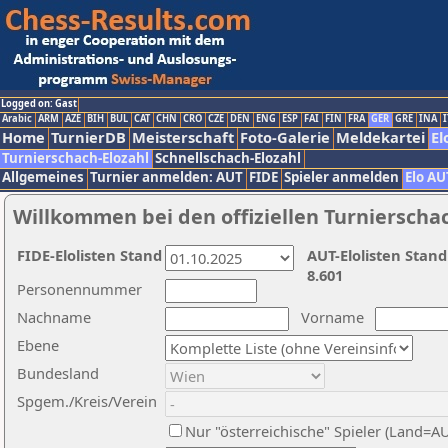
Logged on: Gast
Arabic
ARM
AZE
BIH
BUL
CAT
CHN
CRO
CZE
DEN
ENG
ESP
FAI
FIN
FRA
GER
GRE
INA
I
Home
TurnierDB
Meisterschaft
Foto-Galerie
Meldekartei
El
Turnierschach-Elozahl
Schnellschach-Elozahl
Allgemeines
Turnier anmelden: AUT
FIDE
Spieler anmelden
Elo AU
Willkommen bei den offiziellen Turnierscha
FIDE-Elolisten Stand
AUT-Elolisten Stand
8.601
Personennummer
Nachname
Vorname
Ebene
Bundesland
Spgem./Kreis/Verein
Nur "österreichische" Spieler (Land=A