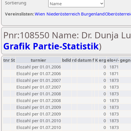
Sortierung
Vereinslisten:
Wien
Niederösterreich
Burgenland
Oberösterrei
Pnr:108550 Name: Dr. Dunja Lu
Grafik Partie-Statistik
)
tnr
St
turnier
bdld
rd
datum
f
K
erg
elo+/-
gegn
Elozahl per 01.01.2006
0
1871
Elozahl per 01.07.2006
0
1871
Elozahl per 01.01.2007
0
1873
Elozahl per 01.07.2007
0
1873
Elozahl per 01.01.2008
0
1873
Elozahl per 01.07.2008
0
1873
Elozahl per 01.01.2009
0
1873
Elozahl per 01.07.2009
0
1873
Elozahl per 01.01.2010
0
1873
Elozahl per 01.07.2010
0
1873