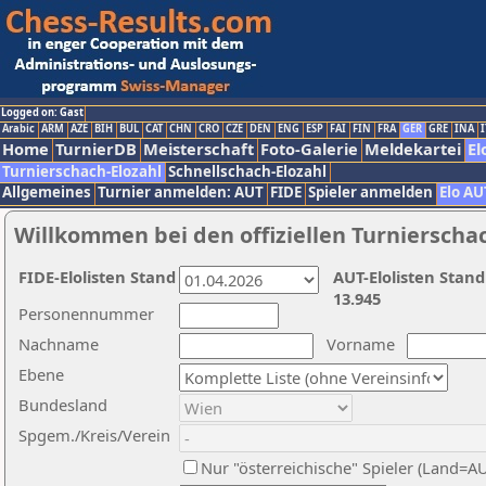
Logged on: Gast
Arabic
ARM
AZE
BIH
BUL
CAT
CHN
CRO
CZE
DEN
ENG
ESP
FAI
FIN
FRA
GER
GRE
INA
I
Home
TurnierDB
Meisterschaft
Foto-Galerie
Meldekartei
El
Turnierschach-Elozahl
Schnellschach-Elozahl
Allgemeines
Turnier anmelden: AUT
FIDE
Spieler anmelden
Elo AU
Willkommen bei den offiziellen Turnierscha
FIDE-Elolisten Stand
AUT-Elolisten Stand
13.945
Personennummer
Nachname
Vorname
Ebene
Bundesland
Spgem./Kreis/Verein
Nur "österreichische" Spieler (Land=A