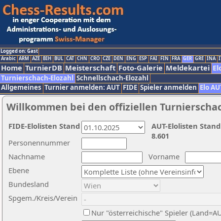
Logged on: Gast
Arabic
ARM
AZE
BIH
BUL
CAT
CHN
CRO
CZE
DEN
ENG
ESP
FAI
FIN
FRA
GER
GRE
INA
I
Home
TurnierDB
Meisterschaft
Foto-Galerie
Meldekartei
El
Turnierschach-Elozahl
Schnellschach-Elozahl
Allgemeines
Turnier anmelden: AUT
FIDE
Spieler anmelden
Elo AU
Willkommen bei den offiziellen Turnierscha
FIDE-Elolisten Stand
AUT-Elolisten Stand
8.601
Personennummer
Nachname
Vorname
Ebene
Bundesland
Spgem./Kreis/Verein
Nur "österreichische" Spieler (Land=A