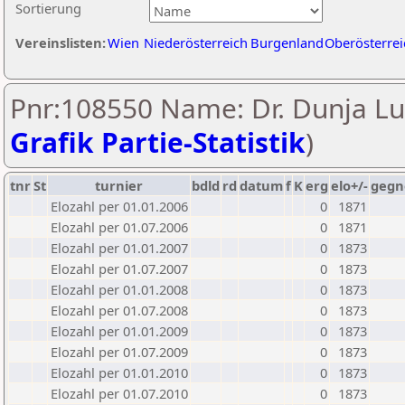
Sortierung
Vereinslisten:
Wien
Niederösterreich
Burgenland
Oberösterrei
Pnr:108550 Name: Dr. Dunja Lu
Grafik Partie-Statistik
)
tnr
St
turnier
bdld
rd
datum
f
K
erg
elo+/-
gegn
Elozahl per 01.01.2006
0
1871
Elozahl per 01.07.2006
0
1871
Elozahl per 01.01.2007
0
1873
Elozahl per 01.07.2007
0
1873
Elozahl per 01.01.2008
0
1873
Elozahl per 01.07.2008
0
1873
Elozahl per 01.01.2009
0
1873
Elozahl per 01.07.2009
0
1873
Elozahl per 01.01.2010
0
1873
Elozahl per 01.07.2010
0
1873