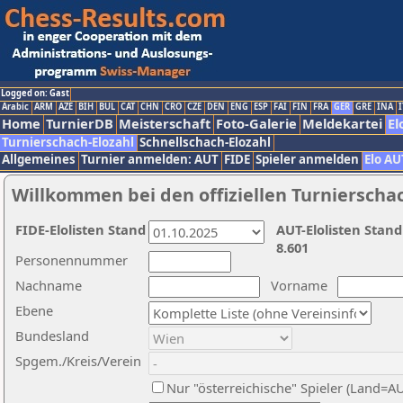
Logged on: Gast
Arabic
ARM
AZE
BIH
BUL
CAT
CHN
CRO
CZE
DEN
ENG
ESP
FAI
FIN
FRA
GER
GRE
INA
I
Home
TurnierDB
Meisterschaft
Foto-Galerie
Meldekartei
El
Turnierschach-Elozahl
Schnellschach-Elozahl
Allgemeines
Turnier anmelden: AUT
FIDE
Spieler anmelden
Elo AU
Willkommen bei den offiziellen Turnierscha
FIDE-Elolisten Stand
AUT-Elolisten Stand
8.601
Personennummer
Nachname
Vorname
Ebene
Bundesland
Spgem./Kreis/Verein
Nur "österreichische" Spieler (Land=A