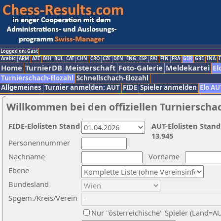
Logged on: Gast
Arabic
ARM
AZE
BIH
BUL
CAT
CHN
CRO
CZE
DEN
ENG
ESP
FAI
FIN
FRA
GER
GRE
INA
I
Home
TurnierDB
Meisterschaft
Foto-Galerie
Meldekartei
El
Turnierschach-Elozahl
Schnellschach-Elozahl
Allgemeines
Turnier anmelden: AUT
FIDE
Spieler anmelden
Elo AU
Willkommen bei den offiziellen Turnierscha
FIDE-Elolisten Stand
AUT-Elolisten Stand
13.945
Personennummer
Nachname
Vorname
Ebene
Bundesland
Spgem./Kreis/Verein
Nur "österreichische" Spieler (Land=A