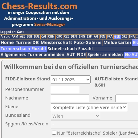
Logged on: Gast
Arabic
ARM
AZE
BIH
BUL
CAT
CHN
CRO
CZE
DEN
ENG
ESP
FAI
FIN
FRA
GER
GRE
INA
I
Home
TurnierDB
Meisterschaft
Foto-Galerie
Meldekartei
El
Turnierschach-Elozahl
Schnellschach-Elozahl
Allgemeines
Turnier anmelden: AUT
FIDE
Spieler anmelden
Elo AU
Willkommen bei den offiziellen Turnierscha
FIDE-Elolisten Stand
AUT-Elolisten Stand
8.601
Personennummer
Nachname
Vorname
Ebene
Bundesland
Spgem./Kreis/Verein
Nur "österreichische" Spieler (Land=A