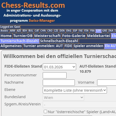
Logged on: Gast
Arabic
ARM
AZE
BIH
BUL
CAT
CHN
CRO
CZE
DEN
ENG
ESP
FAI
FIN
FRA
GER
GRE
INA
I
Home
TurnierDB
Meisterschaft
Foto-Galerie
Meldekartei
El
Turnierschach-Elozahl
Schnellschach-Elozahl
Allgemeines
Turnier anmelden: AUT
FIDE
Spieler anmelden
Elo AU
Willkommen bei den offiziellen Turnierscha
FIDE-Elolisten Stand
AUT-Elolisten Stand
10.879
Personennummer
Nachname
Vorname
Ebene
Bundesland
Spgem./Kreis/Verein
Nur "österreichische" Spieler (Land=A