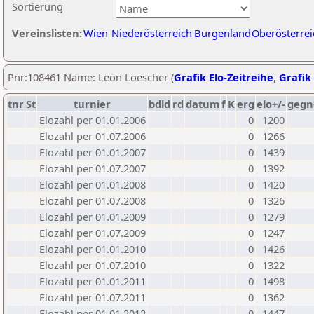
Sortierung
Vereinslisten:
Wien
Niederösterreich
Burgenland
Oberösterrei
Pnr:108461 Name: Leon Loescher (
Grafik Elo-Zeitreihe
,
Grafik 
tnr
St
turnier
bdld
rd
datum
f
K
erg
elo+/-
gegn
Elozahl per 01.01.2006
0
1200
Elozahl per 01.07.2006
0
1266
Elozahl per 01.01.2007
0
1439
Elozahl per 01.07.2007
0
1392
Elozahl per 01.01.2008
0
1420
Elozahl per 01.07.2008
0
1326
Elozahl per 01.01.2009
0
1279
Elozahl per 01.07.2009
0
1247
Elozahl per 01.01.2010
0
1426
Elozahl per 01.07.2010
0
1322
Elozahl per 01.01.2011
0
1498
Elozahl per 01.07.2011
0
1362
Elozahl per 01.01.2012
0
1447