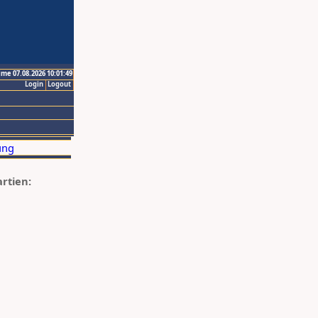
ime 07.08.2026 10:01:49
Login
Logout
artien: