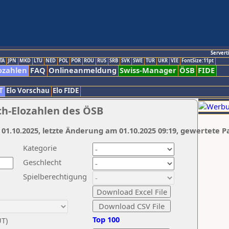
Servert
TA
JPN
MKD
LTU
NED
POL
POR
ROU
RUS
SRB
SVK
SWE
TUR
UKR
VIE
FontSize:11pt
ozahlen
FAQ
Onlineanmeldung
Swiss-Manager
ÖSB
FIDE
T
Elo Vorschau
Elo FIDE
ch-Elozahlen des ÖSB
 01.10.2025, letzte Änderung am 01.10.2025 09:19, gewertete P
Kategorie
Geschlecht
Spielberechtigung
Top 100
UT)