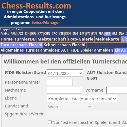
Logged on: Gast
Arabic
ARM
AZE
BIH
BUL
CAT
CHN
CRO
CZE
DEN
ENG
ESP
FAI
FIN
FRA
GER
GRE
INA
I
Home
TurnierDB
Meisterschaft
Foto-Galerie
Meldekartei
El
Turnierschach-Elozahl
Schnellschach-Elozahl
Allgemeines
Turnier anmelden: AUT
FIDE
Spieler anmelden
Elo AU
Willkommen bei den offiziellen Turnierscha
FIDE-Elolisten Stand
AUT-Elolisten Stand
8.601
Personennummer
Nachname
Vorname
Ebene
Bundesland
Spgem./Kreis/Verein
Nur "österreichische" Spieler (Land=A