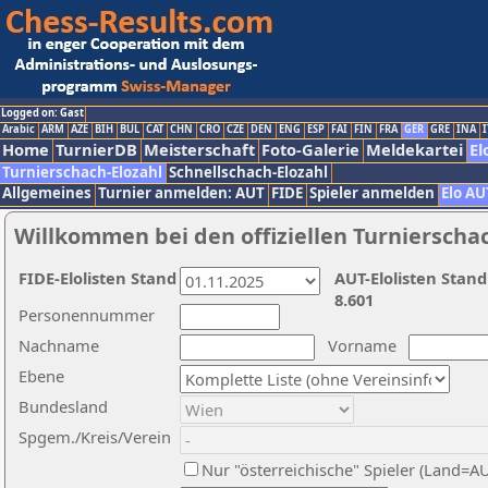
Logged on: Gast
Arabic
ARM
AZE
BIH
BUL
CAT
CHN
CRO
CZE
DEN
ENG
ESP
FAI
FIN
FRA
GER
GRE
INA
I
Home
TurnierDB
Meisterschaft
Foto-Galerie
Meldekartei
El
Turnierschach-Elozahl
Schnellschach-Elozahl
Allgemeines
Turnier anmelden: AUT
FIDE
Spieler anmelden
Elo AU
Willkommen bei den offiziellen Turnierscha
FIDE-Elolisten Stand
AUT-Elolisten Stand
8.601
Personennummer
Nachname
Vorname
Ebene
Bundesland
Spgem./Kreis/Verein
Nur "österreichische" Spieler (Land=A