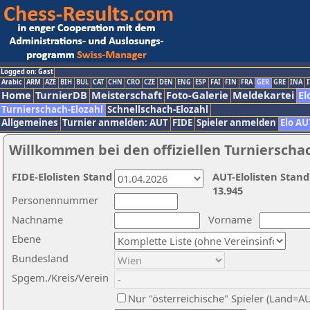
Logged on: Gast
Arabic
ARM
AZE
BIH
BUL
CAT
CHN
CRO
CZE
DEN
ENG
ESP
FAI
FIN
FRA
GER
GRE
INA
I
Home
TurnierDB
Meisterschaft
Foto-Galerie
Meldekartei
El
Turnierschach-Elozahl
Schnellschach-Elozahl
Allgemeines
Turnier anmelden: AUT
FIDE
Spieler anmelden
Elo AU
Willkommen bei den offiziellen Turnierscha
FIDE-Elolisten Stand
AUT-Elolisten Stand
13.945
Personennummer
Nachname
Vorname
Ebene
Bundesland
Spgem./Kreis/Verein
Nur "österreichische" Spieler (Land=A