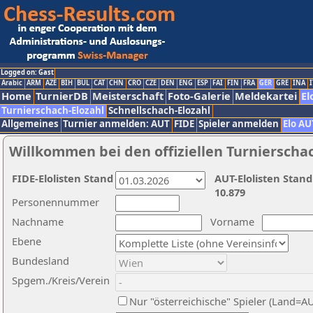
Logged on: Gast
Arabic
ARM
AZE
BIH
BUL
CAT
CHN
CRO
CZE
DEN
ENG
ESP
FAI
FIN
FRA
GER
GRE
INA
I
Home
TurnierDB
Meisterschaft
Foto-Galerie
Meldekartei
El
Turnierschach-Elozahl
Schnellschach-Elozahl
Allgemeines
Turnier anmelden: AUT
FIDE
Spieler anmelden
Elo AU
Willkommen bei den offiziellen Turnierscha
FIDE-Elolisten Stand
AUT-Elolisten Stand
10.879
Personennummer
Nachname
Vorname
Ebene
Bundesland
Spgem./Kreis/Verein
Nur "österreichische" Spieler (Land=A