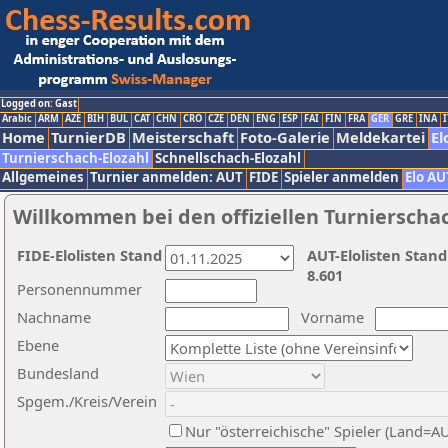
Logged on: Gast
Arabic
ARM
AZE
BIH
BUL
CAT
CHN
CRO
CZE
DEN
ENG
ESP
FAI
FIN
FRA
GER
GRE
INA
I
Home
TurnierDB
Meisterschaft
Foto-Galerie
Meldekartei
El
Turnierschach-Elozahl
Schnellschach-Elozahl
Allgemeines
Turnier anmelden: AUT
FIDE
Spieler anmelden
Elo AU
Willkommen bei den offiziellen Turnierscha
FIDE-Elolisten Stand
AUT-Elolisten Stand
8.601
Personennummer
Nachname
Vorname
Ebene
Bundesland
Spgem./Kreis/Verein
Nur "österreichische" Spieler (Land=A