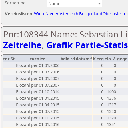
Sortierung
Vereinslisten:
Wien
Niederösterreich
Burgenland
Oberösterrei
Pnr:108344 Name: Sebastian Li
Zeitreihe
,
Grafik Partie-Statis
tnr
St
turnier
bdld
rd
datum
f
K
erg
elo+/-
gegn
Elozahl per 01.01.2006
0
0
Elozahl per 01.07.2006
0
0
Elozahl per 01.01.2007
0
0
Elozahl per 01.07.2007
0
0
Elozahl per 01.10.2014
0
1400
Elozahl per 01.01.2015
0
1376
Elozahl per 01.04.2015
0
1317
Elozahl per 01.07.2015
0
1320
Elozahl per 01.10.2015
0
1320
Elozahl per 01.01.2016
0
1351