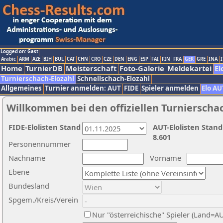
Logged on: Gast
Arabic
ARM
AZE
BIH
BUL
CAT
CHN
CRO
CZE
DEN
ENG
ESP
FAI
FIN
FRA
GER
GRE
INA
I
Home
TurnierDB
Meisterschaft
Foto-Galerie
Meldekartei
El
Turnierschach-Elozahl
Schnellschach-Elozahl
Allgemeines
Turnier anmelden: AUT
FIDE
Spieler anmelden
Elo AU
Willkommen bei den offiziellen Turnierscha
FIDE-Elolisten Stand
AUT-Elolisten Stand
8.601
Personennummer
Nachname
Vorname
Ebene
Bundesland
Spgem./Kreis/Verein
Nur "österreichische" Spieler (Land=A