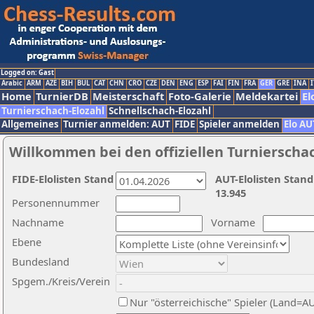
Logged on: Gast
Arabic
ARM
AZE
BIH
BUL
CAT
CHN
CRO
CZE
DEN
ENG
ESP
FAI
FIN
FRA
GER
GRE
INA
I
Home
TurnierDB
Meisterschaft
Foto-Galerie
Meldekartei
El
Turnierschach-Elozahl
Schnellschach-Elozahl
Allgemeines
Turnier anmelden: AUT
FIDE
Spieler anmelden
Elo AU
Willkommen bei den offiziellen Turnierscha
FIDE-Elolisten Stand
AUT-Elolisten Stand
13.945
Personennummer
Nachname
Vorname
Ebene
Bundesland
Spgem./Kreis/Verein
Nur "österreichische" Spieler (Land=A