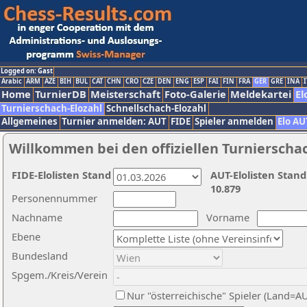
Logged on: Gast
Arabic
ARM
AZE
BIH
BUL
CAT
CHN
CRO
CZE
DEN
ENG
ESP
FAI
FIN
FRA
GER
GRE
INA
I
Home
TurnierDB
Meisterschaft
Foto-Galerie
Meldekartei
El
Turnierschach-Elozahl
Schnellschach-Elozahl
Allgemeines
Turnier anmelden: AUT
FIDE
Spieler anmelden
Elo AU
Willkommen bei den offiziellen Turnierscha
FIDE-Elolisten Stand
AUT-Elolisten Stand
10.879
Personennummer
Nachname
Vorname
Ebene
Bundesland
Spgem./Kreis/Verein
Nur "österreichische" Spieler (Land=A